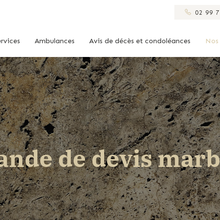
02 99 7
rvices
Ambulances
Avis de décès et condoléances
Nos 
nde de devis marb